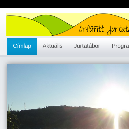
Címlap
Aktuális
Jurtatábor
Progr