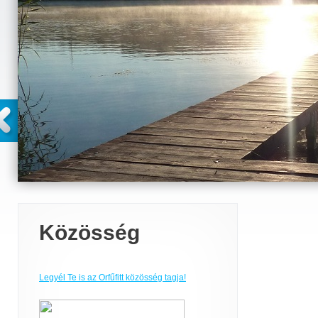
Közösség
Legyél Te is az Orfűfitt közösség tagja!