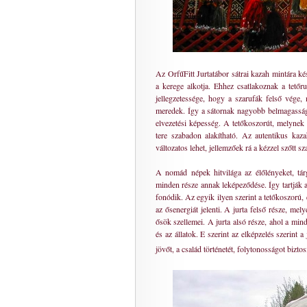
Az OrfűFitt Jurtatábor sátrai kazah mintára ké
a kerege alkotja. Ehhez csatlakoznak a tető
jellegzetessége, hogy a szarufák felső vége, 
meredek. Így a sátornak nagyobb belmagasság
elvezetési képesség. A tetőkoszorút, melynek 
tere szabadon alakítható. Az autentikus kaza
változatos lehet, jellemzőek rá a kézzel szőtt s
A nomád népek hitvilága az élőlényeket, tár
minden része annak leképeződése. Így tartják a 
fonódik. Az egyik ilyen szerint a tetőkoszorú,
az ősenergiát jelenti. A jurta felső része, mely
ősök szellemei. A jurta alsó része, ahol a minde
és az állatok. E szerint az elképzelés szerint a j
jövőt, a család történetét, folytonosságot bizto