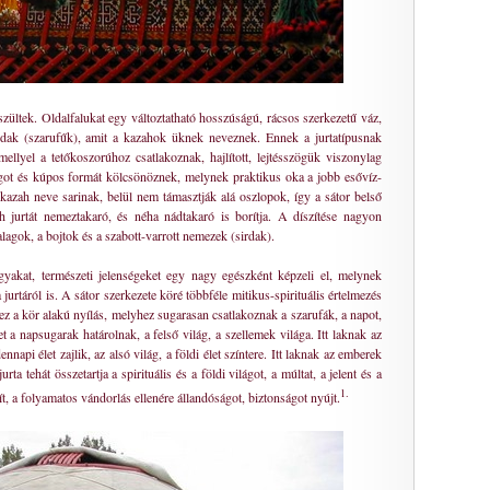
szültek. Oldalfalukat egy változtatható hosszúságú, rácsos szerkezetű váz,
rudak (szarufűk), amit a kazahok üknek neveznek. Ennek a jurtatípusnak
mellyel a tetőkoszorúhoz csatlakoznak, hajlított, lejtésszögük viszonylag
ot és kúpos formát kölcsönöznek, melynek praktikus oka a jobb esővíz-
kazah neve sarinak, belül nem támasztják alá oszlopok, így a sátor belső
h jurtát nemeztakaró, és néha nádtakaró is borítja. A díszítése nagyon
zalagok, a bojtok és a szabott-varrott nemezek (sirdak).
gyakat, természeti jelenségeket egy nagy egészként képzeli el, melynek
jurtáról is. A sátor szerkezete köré többféle mitikus-spirituális értelmezés
 ez a kör alakú nyílás, melyhez sugarasan csatlakoznak a szarufák, a napot,
et a napsugarak határolnak, a felső világ, a szellemek világa. Itt laknak az
nnapi élet zajlik, az alsó világ, a földi élet színtere. Itt laknak az emberek
urta tehát összetartja a spirituális és a földi világot, a múltat, a jelent és a
1.
sít, a folyamatos vándorlás ellenére állandóságot, biztonságot nyújt.