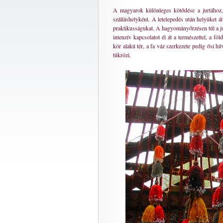
A magyarok különleges kötődése a jurtához, 
szálláshelyként. A letelepedés után helyüket á
praktikusságukat. A hagyományőrzésen túl a jur
intenzív kapcsolatot él át a természettel, a föl
kör alakú tér, a fa váz szerkezete pedig ősi hi
tükrözi.