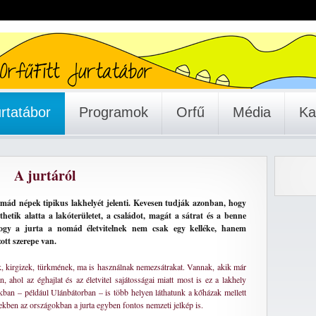
rtatábor
Programok
Orfű
Média
Ka
A jurtáról
mád népek tipikus lakhelyét jelenti. Kevesen tudják azonban, hogy
hetik alatta a lakóterületet, a családot, magát a sátrat és a benne
hogy a jurta a nomád életvitelnek nem csak egy kelléke, hanem
ott szerepe van.
 kirgizek, türkmének, ma is használnak nemezsátrakat. Vannak, akik már
, ahol az éghajlat és az életvitel sajátosságai miatt most is ez a lakhely
ban – például Ulánbátorban – is több helyen láthatunk a kőházak mellett
ekben az országokban a jurta egyben fontos nemzeti jelkép is.