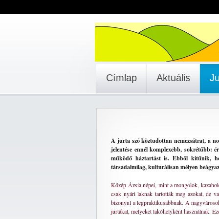
Címlap
Aktuális
Ju
A jurta szó köztudottan nemezsátrat, a no
jelentése ennél komplexebb, sokrétűbb: ért
működő háztartást is. Ebből kitűnik, 
társadalmilag, kulturálisan mélyen beágyaz
Közép-Ázsia népei, mint a mongolok, kazahok,
csak nyári laknak tartották meg azokat, de van
bizonyul a legpraktikusabbnak. A nagyvárosok
jurtákat, melyeket lakóhelyként használnak. Ez