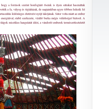
hogy a források szerint honfoglaló őseink is ilyen sátrakat használtak
tvették a fa, vályog és téglaházak, de napjainkban egyre többen fedezik fel
taszállás különleges életérzést nyújt lakójának. Sátor volta miatt az ember
d energiáival; stabil szerkezete, vízálló burka mégis védettséget biztosít. A
tvilágok misztikus hangulatát idézi, a vándorló emberek természettiszteletét